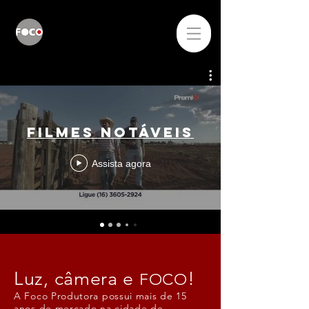
19 anos
Filmes notáveis
Assista agora
Luz, câmera e
!
FOCO
A Foco Produtora possui mais de 15
anos de mercado na cidade de